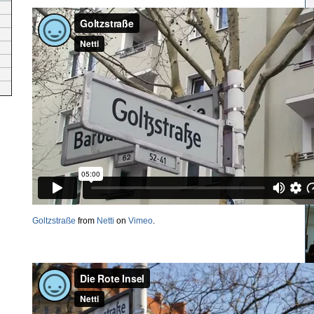
Goltzstraße
from
Netti
on
Vimeo
.