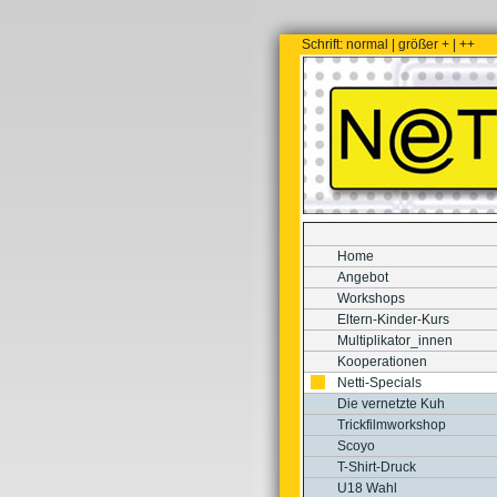
Schrift:
normal
|
größer +
|
++
Home
Angebot
Workshops
Eltern-Kinder-Kurs
Multiplikator_innen
Kooperationen
Netti-Specials
Die vernetzte Kuh
Trickfilmworkshop
Scoyo
T-Shirt-Druck
U18 Wahl