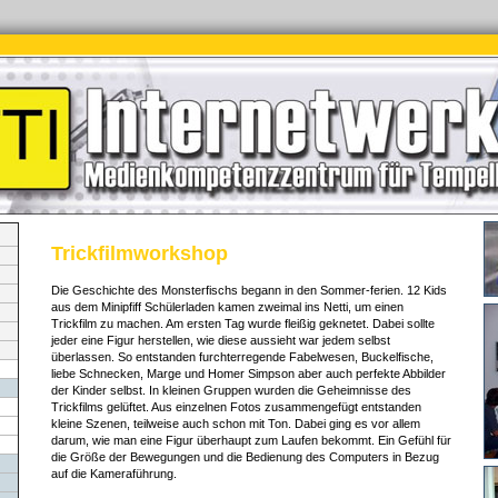
Trickfilmworkshop
Die Geschichte des Monsterfischs begann in den Sommer-ferien. 12 Kids
aus dem Minipfiff Schülerladen kamen zweimal ins Netti, um einen
Trickfilm zu machen. Am ersten Tag wurde fleißig geknetet. Dabei sollte
jeder eine Figur herstellen, wie diese aussieht war jedem selbst
überlassen. So entstanden furchterregende Fabelwesen, Buckelfische,
liebe Schnecken, Marge und Homer Simpson aber auch perfekte Abbilder
der Kinder selbst. In kleinen Gruppen wurden die Geheimnisse des
Trickfilms gelüftet. Aus einzelnen Fotos zusammengefügt entstanden
kleine Szenen, teilweise auch schon mit Ton. Dabei ging es vor allem
darum, wie man eine Figur überhaupt zum Laufen bekommt. Ein Gefühl für
die Größe der Bewegungen und die Bedienung des Computers in Bezug
auf die Kameraführung.