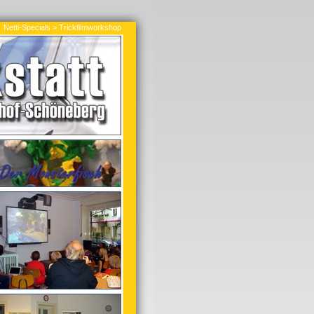
Netti-Specials > Trickfilmworkshop