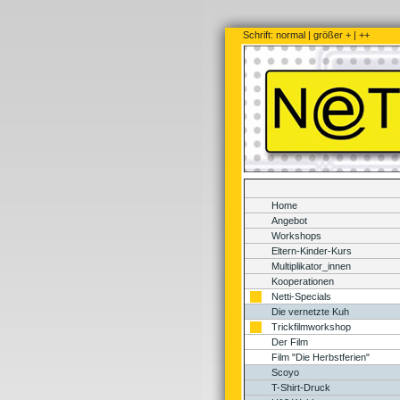
Schrift:
normal
|
größer +
|
++
Home
Angebot
Workshops
Eltern-Kinder-Kurs
Multiplikator_innen
Kooperationen
Netti-Specials
Die vernetzte Kuh
Trickfilmworkshop
Der Film
Film "Die Herbstferien"
Scoyo
T-Shirt-Druck