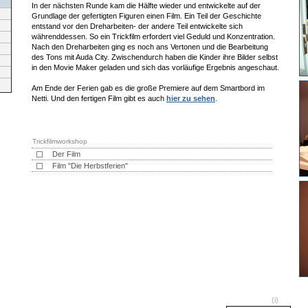
In der nächsten Runde kam die Hälfte wieder und entwickelte auf der
Grundlage der gefertigten Figuren einen Film. Ein Teil der Geschichte
entstand vor den Dreharbeiten- der andere Teil entwickelte sich
währenddessen. So ein Trickfilm erfordert viel Geduld und Konzentration.
Nach den Dreharbeiten ging es noch ans Vertonen und die Bearbeitung
des Tons mit Auda City. Zwischendurch haben die Kinder ihre Bilder selbst
in den Movie Maker geladen und sich das vorläufige Ergebnis angeschaut.
Am Ende der Ferien gab es die große Premiere auf dem Smartbord im
Netti. Und den fertigen Film gibt es auch
hier zu sehen
.
Trickfilmworkshop
Der Film
Film "Die Herbstferien"
(i)