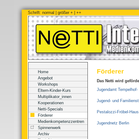
Schrift:
normal
|
größer +
|
++
Förderer
Home
Angebot
Das Netti wird geförd
Workshops
Jugendamt Tempelhof- 
Eltern-Kinder-Kurs
Multiplikator_innen
Jugend- und Familienst
Kooperationen
Netti-Specials
Pestalozzi-Fröbel-Haus
Förderer
Medienkompetenzzentren
Jugendnetz Berlin
Spinnenwerk
Archiv