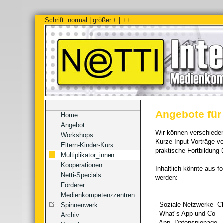
Schrift:
normal
|
größer +
|
++
Angebote für 
Home
Angebot
Wir können verschiede
Workshops
Kurze Input Vorträge v
Eltern-Kinder-Kurs
praktische Fortbildung
Multiplikator_innen
Kooperationen
Inhaltlich könnte aus 
Netti-Specials
werden:
Förderer
Medienkompetenzzentren
- Soziale Netzwerke- C
Spinnenwerk
- What´s App und Co
Archiv
- App- Datenspionage