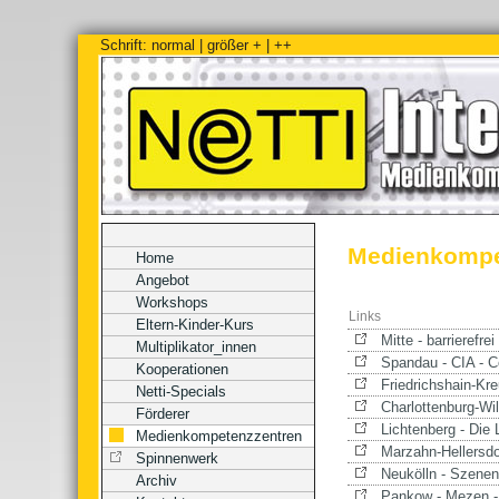
Schrift:
normal
|
größer +
|
++
Medienkompe
Home
Angebot
Workshops
Links
Eltern-Kinder-Kurs
Mitte - barrierefr
Multiplikator_innen
Spandau - CIA - C
Kooperationen
Friedrichshain-Kr
Netti-Specials
Charlottenburg-Wil
Förderer
Lichtenberg - Die 
Medienkompetenzzentren
Marzahn-Hellersdo
Spinnenwerk
Neukölln - Szene
Archiv
Pankow - Mezen -