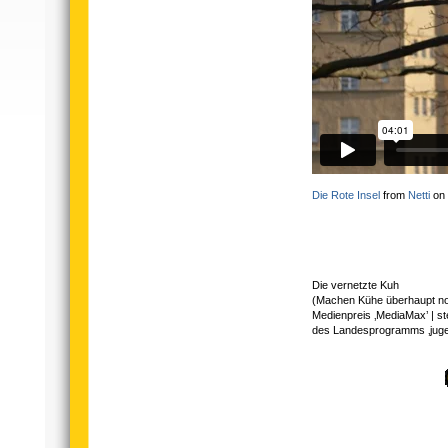
Die Rote Insel
from
Netti
on
Die vernetzte Kuh
(Machen Kühe überhaupt n
Medienpreis ‚MediaMax’ | st
des Landesprogramms ‚jugen