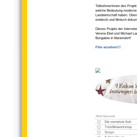
TeilnehmerInnen des Projekt
welche Bedeutung moderne 
Landwirtschaft haben. Über
entdeckt und filmisch dokum
Dieses Projekt der Internetw
Verena Ebel und Michael La
Bungalow in Mariendorf!
Film ansehen!!!
Netti-Specials
Die vernetzte Kuh
Trickfilmworkshop
Scoyo