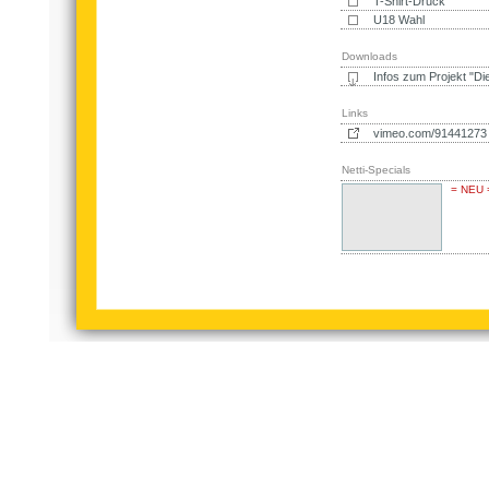
T-Shirt-Druck
U18 Wahl
Downloads
Infos zum Projekt "Di
Links
vimeo.com/91441273
Netti-Specials
= NEU 