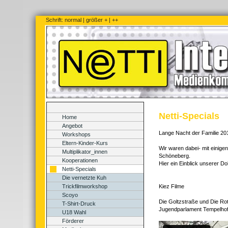
Schrift:
normal
|
größer +
|
++
Netti-Specials
Home
Angebot
Lange Nacht der Familie 20
Workshops
Eltern-Kinder-Kurs
Wir waren dabei- mit einige
Multiplikator_innen
Schöneberg.
Kooperationen
Hier ein Einblick unserer D
Netti-Specials
Die vernetzte Kuh
Trickfilmworkshop
Kiez Filme
Scoyo
Die Goltzstraße und Die Rot
T-Shirt-Druck
Jugendparlament Tempelhof
U18 Wahl
Förderer