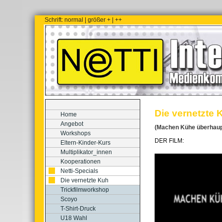
Schrift:
normal
|
größer +
|
++
Die vernetzte 
Home
Angebot
(Machen Kühe überhaup
Workshops
DER FILM:
Eltern-Kinder-Kurs
Multiplikator_innen
Kooperationen
Netti-Specials
Die vernetzte Kuh
Trickfilmworkshop
Scoyo
T-Shirt-Druck
U18 Wahl