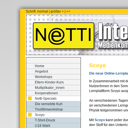
Schrift:
normal
|
größer +
|
++
Scoyo
Home
Angebot
Die neue Online-Lernpla
Workshops
In Zusammenarbeit mit 
Eltern-Kinder-Kurs
Nutzer/innen in den Somm
Multiplikator_innen
Lernplattform Scoyo ausp
Kooperationen
Netti-Specials
An verschiedenen Tagen
Die vernetzte Kuh
an verschiedenen Lernge
Trickfilmworkshop
Physik teilgenommen und
Scoyo
Mit
Scoyo
kann jeder du
T-Shirt-Druck
den Stoff für den Unterr
U18 Wahl