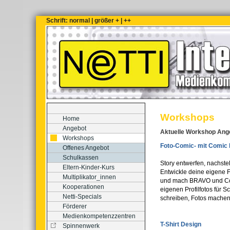
Schrift:
normal
|
größer +
|
++
Workshops
Home
Angebot
Aktuelle Workshop Ange
Workshops
Foto-Comic- mit Comic l
Offenes Angebot
Schulkassen
Story entwerfen, nachstel
Eltern-Kinder-Kurs
Entwickle deine eigene F
Multiplikator_innen
und mach BRAVO und Co K
Kooperationen
eigenen Profilfotos für 
Netti-Specials
schreiben, Fotos machen, 
Förderer
Medienkompetenzzentren
T-Shirt Design
Spinnenwerk