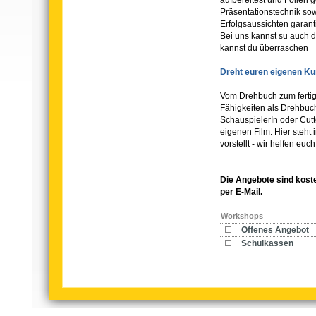
aufbereitest und Folien g
Präsentationstechnik sow
Erfolgsaussichten garanti
Bei uns kannst su auch 
kannst du überraschen
Dreht euren eigenen Ku
Vom Drehbuch zum fertig
Fähigkeiten als Drehbuc
SchauspielerIn oder Cutt
eigenen Film. Hier steht 
vorstellt - wir helfen eu
Die Angebote sind koste
per E-Mail.
Workshops
Offenes Angebot
Schulkassen