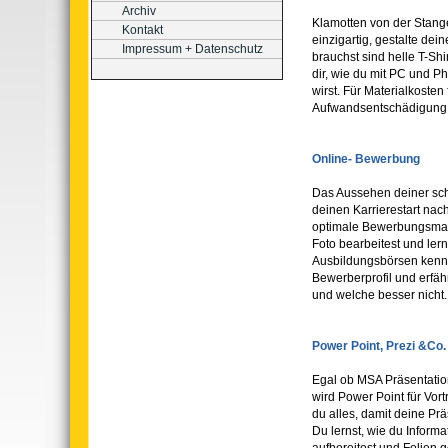
Archiv
Klamotten von der Stange
Kontakt
einzigartig, gestalte dein
Impressum + Datenschutz
brauchst sind helle T-Shi
dir, wie du mit PC und 
wirst. Für Materialkosten f
Aufwandsentschädigung 
Online- Bewerbung
Das Aussehen deiner sch
deinen Karrierestart nach
optimale Bewerbungsmappe
Foto bearbeitest und lern
Ausbildungsbörsen kenne
Bewerberprofil und erfä
und welche besser nicht.
Power Point, Prezi &Co.
Egal ob MSA Präsentation
wird Power Point für Vor
du alles, damit deine Präs
Du lernst, wie du Informat