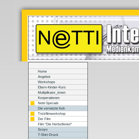
Home
Angebot
Workshops
Eltern-Kinder-Kurs
Multiplikator_innen
Kooperationen
Netti-Specials
Die vernetzte Kuh
Trickfilmworkshop
Der Film
Film "Die Herbstferien"
Scoyo
T-Shirt-Druck