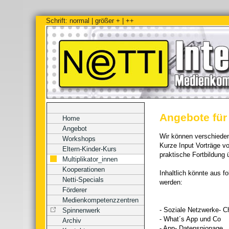
Schrift:
normal
|
größer +
|
++
Angebote für 
Home
Angebot
Wir können verschiede
Workshops
Kurze Input Vorträge v
Eltern-Kinder-Kurs
praktische Fortbildung
Multiplikator_innen
Kooperationen
Inhaltlich könnte aus 
Netti-Specials
werden:
Förderer
Medienkompetenzzentren
- Soziale Netzwerke- C
Spinnenwerk
- What´s App und Co
Archiv
- App- Datenspionage