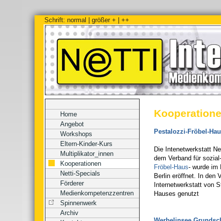
Schrift:
normal
|
größer +
|
++
Kooperation
Home
Angebot
Pestalozzi-Fröbel-Ha
Workshops
Eltern-Kinder-Kurs
Die Intenetwerkstatt Ne
Multiplikator_innen
dem Verband für sozial
Kooperationen
Fröbel-Haus
- wurde im 
Netti-Specials
Berlin eröffnet. In den
Förderer
Internetwerkstatt von S
Medienkompetenzzentren
Hauses genutzt
Spinnenwerk
Archiv
Werbelinsee Grundsc