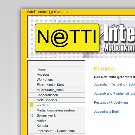
Schrift:
normal
|
größer +
|
++
Förderer
Home
Angebot
Das Netti wird gefördert 
Workshops
Jugendamt Tempelhof- Schö
Eltern-Kinder-Kurs
Multiplikator_innen
Jugend- und Familienstiftun
Kooperationen
Netti-Specials
Pestalozzi-Fröbel-Haus
Förderer
Medienkompetenzzentren
Jugendnetz Berlin
Spinnenwerk
Archiv
Kontakt
Impressum + Datenschutz