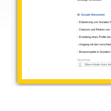
III. Soziale Netzwerke
- Erläuterung von Sozialen
- Chancen und Risiken von
- Erstellung eines Profils b
- Umgang mit den verschie
- Browserspiele in Soziale
Downloads
Eltern-Kinder-Kurs-Inh