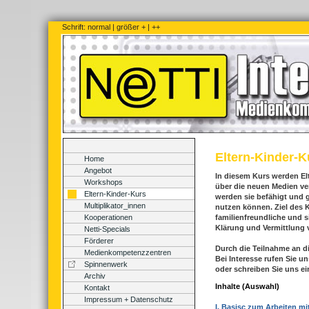
Schrift:
normal
|
größer +
|
++
Eltern-Kinder-K
Home
Angebot
In diesem Kurs werden E
Workshops
über die neuen Medien ve
Eltern-Kinder-Kurs
werden sie befähigt und g
Multiplikator_innen
nutzen können. Ziel des 
Kooperationen
familienfreundliche und 
Klärung und Vermittlung
Netti-Specials
Förderer
Durch die Teilnahme an d
Medienkompetenzzentren
Bei Interesse rufen Sie un
Spinnenwerk
oder schreiben Sie uns ei
Archiv
Inhalte (Auswahl)
Kontakt
Impressum + Datenschutz
I. Basisc zum Arbeiten m