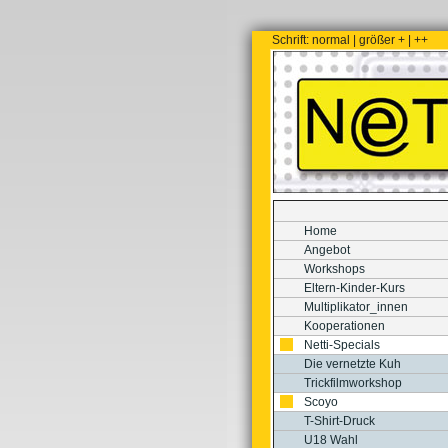
Schrift:
normal
|
größer +
|
++
Home
Angebot
Workshops
Eltern-Kinder-Kurs
Multiplikator_innen
Kooperationen
Netti-Specials
Die vernetzte Kuh
Trickfilmworkshop
Scoyo
T-Shirt-Druck
U18 Wahl